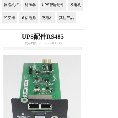
网络机柜
稳压器
UPS智能配件
发电机
逆变器
通信电源
充电桩
其他产品
UPS配件RS485
发布时间: 2018-12-20 17:15