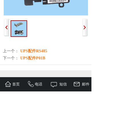
上一个：
UPS配件RS485
下一个：
UPS配件P01B
友情链接：
官方微博 | EPS电源 | 蓄电池 | 稳压
首页
电话
短信
邮件
器 | UPS电源 | 网络机柜 | 精密空调 | UPS智
能配件
办公座机：028-85225128
E - mail：729989548@qq.com
QQ咨询：729989548