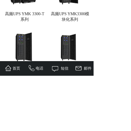
高频UPS YMK 3300-T
高频UPS YMK3300模
系列
块化系列
首页
电话
短信
邮件
高频UPS YMK3300模
高频UPS YMK3300模
块化系列
块化系列
共 114 条记录
1
2
3
4
5
…
12
下一页>
末页
友情链接：
官方微博 | EPS电源 | 蓄电池 | 稳压
器 | UPS电源 | 网络机柜 | 精密空调 | UPS智
能配件