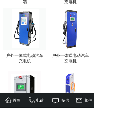
端
充电机
户外一体式电动汽车
户外一体式电动汽车
充电机
充电机
首页
电话
短信
邮件
户外一体式壁挂式电
EVAC系列交流充电桩
动汽车充电机
（立式）