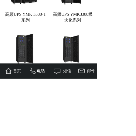
高频UPS YMK 3300-T
高频UPS YMK3300模
系列
块化系列
首页
电话
短信
邮件
高频UPS YMK3300模
高频UPS YMK3300模
块化系列
块化系列
共 114 条记录
1
2
3
4
5
…
12
下一页>
末页
友情链接：
官方微博 | EPS电源 | 蓄电池 | 稳压
器 | UPS电源 | 网络机柜 | 精密空调 | UPS智
能配件