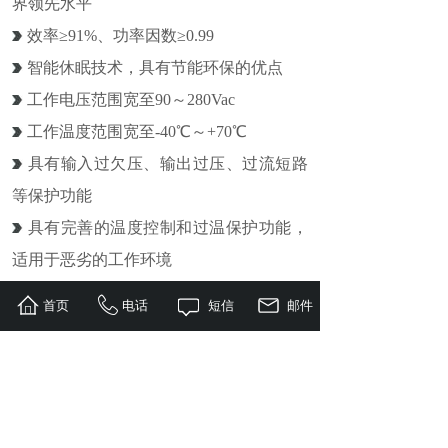
界领先水平
效率≥91%、功率因数≥0.99
智能休眠技术，具有节能环保的优点
工作电压范围宽至90～280Vac
工作温度范围宽至-40℃～+70℃
具有输入过欠压、输出过压、过流短路
等保护功能
具有完善的温度控制和过温保护功能，
适用于恶劣的工作环境
安规设计符合UL60950、IEC60950、
首页
电话
短信
邮件
CSA C22.2 No.60950-00
上一个：
GB48 50L
下一个：
海信（Hisense）12.5KW机房空......