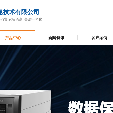
息技术有限公司
售 安装 维护 售后一体化
产品中心
新闻资讯
客户案例