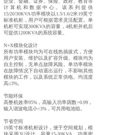
企业、金融、证券、保险、政府、教育等
计算机和数据中心。该系列提供
15/20/30KVA
功率模块以
1.5/1.6/2
米
19
英寸
标准机柜，用户可根据需求灵活配置。单
机柜可实现
300KVA
的容量，
4
机柜并机后
可提供
1200KVA
的系统容量。
N+X模块化设计
所有功率模块均为可在线热插拔式，方便
用户安装、维护以及扩容升级。模块均为
自主控制，无单点故障风险。单功率模块
在故障情况下自动退出运行，不影响其他
模块的工作，以及系统正常供电。均流度
高≤
3%
。
节能环保
高整机效率
95%
，高输入功率因数
>0.99
，
输入谐波电流小
<3%
，可共用电池组。
节省空间
19英寸标准机柜设计，便于空间规划，模
块采用
3U
设计，容量
15-30KVA
，功率密