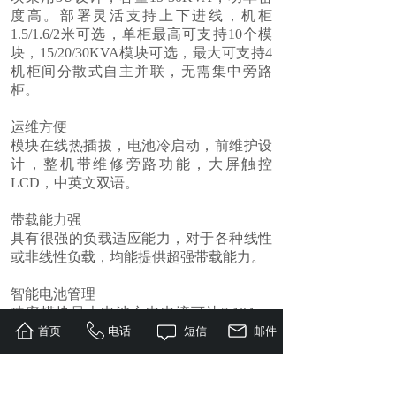
度高。部署灵活支持上下进线，机柜
1.5/1.6/2
米可选，单柜最高可支持
10
个模
块，
15/20/30KVA
模块可选，最大可支持
4
机柜间分散式自主并联，无需集中旁路
柜。
运维方便
模块在线热插拔，电池冷启动，前维护设
计，整机带维修旁路功能，大屏触控
LCD
，中英文双语。
带载能力强
具有很强的负载适应能力，对于各种线性
或非线性负载，均能提供超强带载能力。
智能电池管理
功率模块最大电池充电电流可达
7-10A
。
充电器采用
DSP
控制，参数灵活设置，恒
首页
电话
短信
邮件
流，恒压和浮充充电模式可自动平滑转
换，极大的延长了电池的寿命。