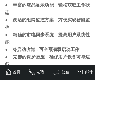
● 丰富的液晶显示功能，轻松获取工作状
态
● 灵活的组网监控方案，方便实现智能监
控
● 精确的市电同步系统，提高用户系统性
能
● 冷启动功能，可全额满载启动工作
● 完善的保护措施，确保用户设备可靠运
行
首页
电话
短信
邮件
上一个：
科华FR-UK系列三进单出UPS
下一个：
科华MR系列模块化UPS
友情链接：
官方微博 | EPS电源 | 蓄电池 | 稳压
器 | UPS电源 | 网络机柜 | 精密空调 | UPS智
能配件