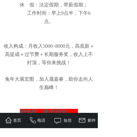
休
假：法定假期，带薪假期；
工作时间：早上9点半，下午6
点。
收入构成：月收入5000~8000元，高底薪＋
高提成＋过节费＋长期服务奖，收入上不
封顶，等你来挑战！
兔年大展宏图，加入晟嘉睿，助你走向人
生巅峰！
聘热线（微信同号）：
首页
电话
短信
邮件
总18123230965